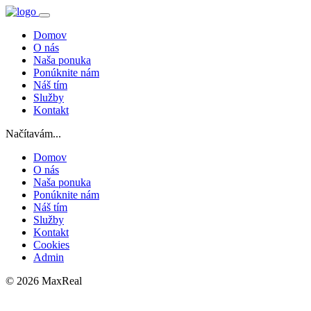
Domov
O nás
Naša ponuka
Ponúknite nám
Náš tím
Služby
Kontakt
Načítavám...
Domov
O nás
Naša ponuka
Ponúknite nám
Náš tím
Služby
Kontakt
Cookies
Admin
© 2026 MaxReal