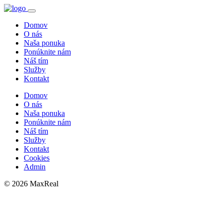
Domov
O nás
Naša ponuka
Ponúknite nám
Náš tím
Služby
Kontakt
Domov
O nás
Naša ponuka
Ponúknite nám
Náš tím
Služby
Kontakt
Cookies
Admin
© 2026 MaxReal