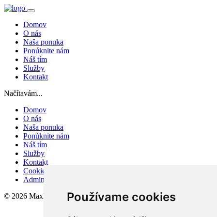
Domov
O nás
Naša ponuka
Ponúknite nám
Náš tím
Služby
Kontakt
Načítavám...
Domov
O nás
Naša ponuka
Ponúknite nám
Náš tím
Služby
Kontakt
Cookies
Admin
Používame cookies
© 2026 MaxReal