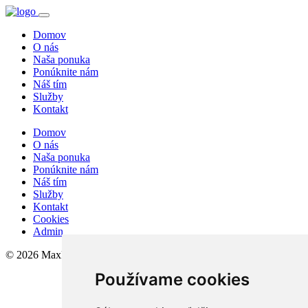
Domov
O nás
Naša ponuka
Ponúknite nám
Náš tím
Služby
Kontakt
Domov
O nás
Naša ponuka
Ponúknite nám
Náš tím
Služby
Kontakt
Cookies
Admin
© 2026 MaxReal
Používame cookies