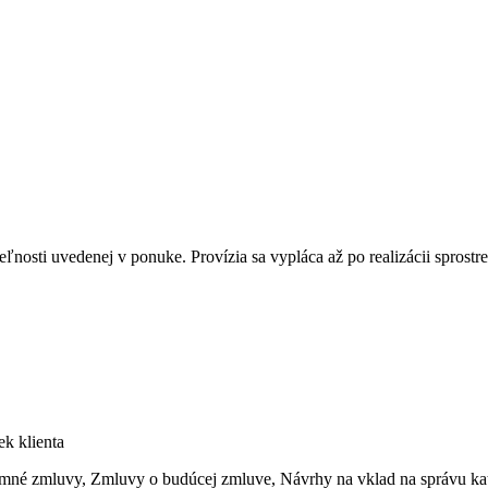
teľnosti uvedenej v ponuke. Provízia sa vypláca až po realizácii sprost
k klienta
é zmluvy, Zmluvy o budúcej zmluve, Návrhy na vklad na správu katast