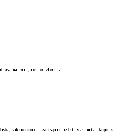
redkovania predaja nehnuteľnosti.
ra, splnomocnenia, zabezpečenie listu vlastníctva, kópie z