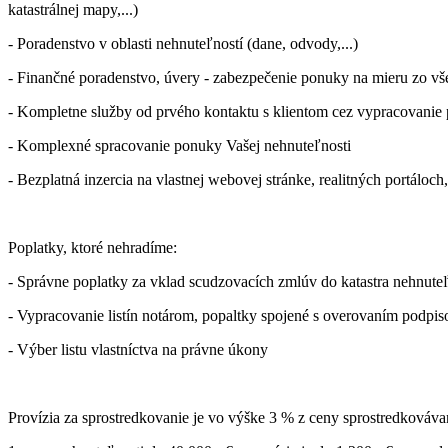
katastrálnej mapy,...)
- Poradenstvo v oblasti nehnuteľností (dane, odvody,...)
- Finančné poradenstvo, úvery - zabezpečenie ponuky na mieru zo v
- Kompletne služby od prvého kontaktu s klientom cez vypracovanie 
- Komplexné spracovanie ponuky Vašej nehnuteľnosti
- Bezplatná inzercia na vlastnej webovej stránke, realitných portálo
Poplatky, ktoré nehradíme:
- Správne poplatky za vklad scudzovacích zmlúv do katastra nehnute
- Vypracovanie listín notárom, popaltky spojené s overovaním podpi
- Výber listu vlastníctva na právne úkony
Provízia za sprostredkovanie je vo výške 3 % z ceny sprostredkováv