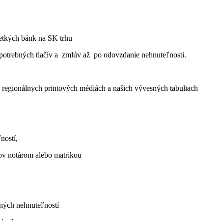
šetkých bánk na SK trhu
potrebných tlačív a zmlúv až po odovzdanie nehnuteľnosti.
ch, regionálnych printových médiách a našich vývesných tabuliach
ľností,
sov notárom alebo matrikou
aných nehnuteľností