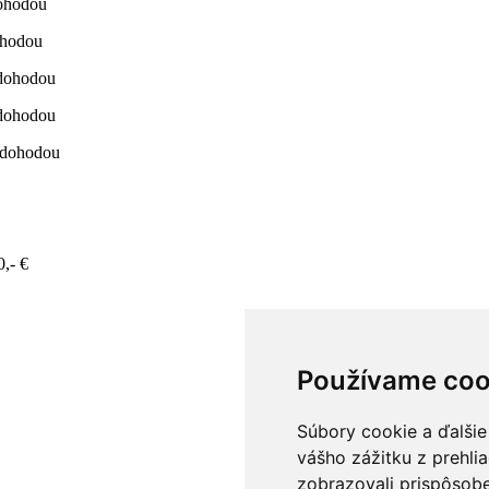
dohodou
dohodou
. dohodou
. dohodou
. dohodou
30,- €
Používame coo
Súbory cookie a ďalšie
vášho zážitku z prehli
zobrazovali prispôsobe