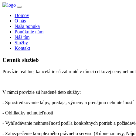
Domov
O nás
Naša ponuka
Ponúknite nám
Náš tím
Služby
Kontakt
Cenník služieb
Provízie realitnej kancelárie sú zahrnuté v rámci celkovej ceny nehnu
V rámci provízie sú hradené tieto služby:
- Sprostredkovanie kúpy, predaja, výmeny a prenájmu nehnuteľností
- Obhliadky nehnuteľností
- Vyhľadávanie nehnuteľností podľa konkrétnych potrieb a požiadavie
- Zabezpečenie komplexného právneho servisu (Kúpne zmluvy, Nájomn